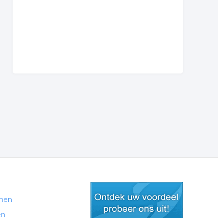
men
en