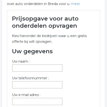
over auto onderdelen in Breda voor u.
meer
Meer over auto onderdelen in
Prijsopgave voor auto
Breda
onderdelen opvragen
Onderstaand vindt u een overzicht van alle auto
Kies hieronder de bedrijven waar u een gratis
onderdelen gerelateerde bedrijven in de omgeving van
offerte bij wilt opvragen.
Breda voor een vrijblijvende aanvraag.
Uw gegevens
Onderstaande bedrijven zijn gerelateerd aan auto
onderdelen in de plaats Breda. Gebruik het offerte
Uw naam :
formulier om meer informatie op te vragen over auto
onderdelen in Breda.
Trefwoorden:
Uw telefoonnummer :
onderdelen
automaterialen
autosloperij
Uw e-mail adres :
sloperij