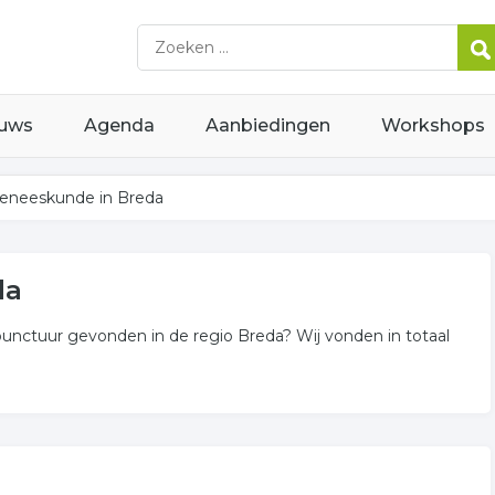
uws
Agenda
Aanbiedingen
Workshops
eneeskunde in Breda
da
upunctuur gevonden in de regio Breda? Wij vonden in totaal
nde
n of in de omgeving van Breda en behoren tot de categorie