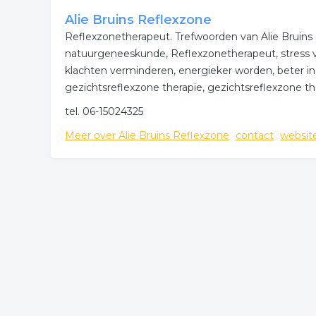
Onderstaande items zijn gerelateerd aan reiki in deze
Alie Bruins Reflexzone
voor onder andere de contactgegevens.
Reflexzonetherapeut. Trefwoorden van Alie Bruins 
natuurgeneeskunde, Reflexzonetherapeut, stress ve
Meer bedrijven in Breda
klachten verminderen, energieker worden, beter in
gezichtsreflexzone therapie, gezichtsreflexzone th
Wij vonden meer informatie over natuurgeneeskun
bedrijven rubriek:
tel. 06-15024325
Meer over Alie Bruins Reflexzone
contact
websit
acupunctuur
spiritualiteit
reiki
medit
alternatieve geneeskunde
.