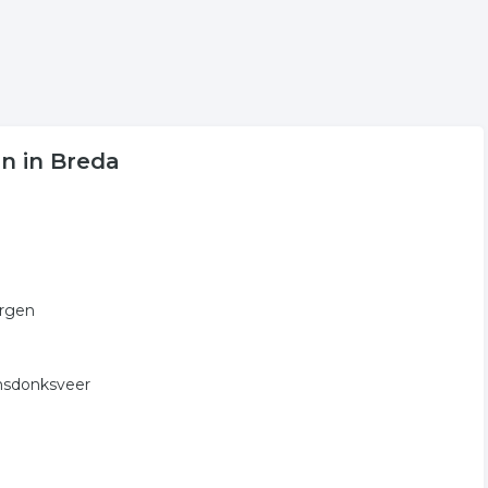
n in Breda
ergen
amsdonksveer