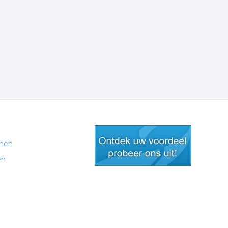
men
en
gratis lid worden