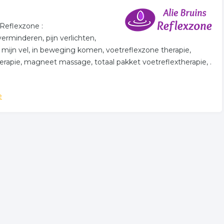
 plaats. Klik een bedrijf uit de rubriek reiki in Breda aan
Reflexzone :
rminderen, pijn verlichten,
 mijn vel, in beweging komen, voetreflexzone therapie,
erapie, magneet massage, totaal pakket voetreflextherapie, .
de. De volgende trefwoorden vallen ook onder deze
e
atie
spiritueel
paranormaal