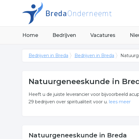
Home
Bedrijven
Vacatures
Nie
Bedrijven in Breda
Bedrijven in Breda
Natuurg
Natuurgeneeskunde in Bre
Heeft u de juiste leverancier voor bijvoorbeeld ac
29 bedrijven over spiritualiteit voor u.
lees meer
Meer over natuurgeneesku
De bedrijven in onderstaande lijst bevinden zich i
Natuurgeneeskunde in Breda
spiritualiteit.