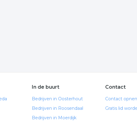
? Klik op het item om meer over de onderneming te weten te
informatie is gelinkt aan sport winkels uit Breda.
De volgende trefwoorden vallen ook onder deze bedrijven
hardloopschoenen
In de buurt
Contact
reda
Bedrijven in Oosterhout
Contact opne
Bedrijven in Roosendaal
Gratis lid word
Bedrijven in Moerdijk