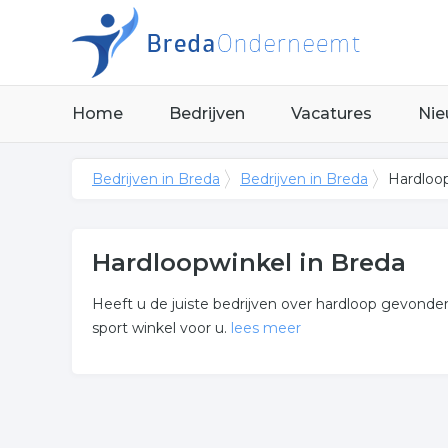
Home
Bedrijven
Vacatures
Nie
Bedrijven in Breda
Bedrijven in Breda
Hardloop
Hardloopwinkel in Breda
Heeft u de juiste bedrijven over hardloop gevonden
sport winkel voor u.
lees meer
Meer over hardloopwinkel
De bedrijven in onderstaande lijst bevinden zich i
sport winkel.