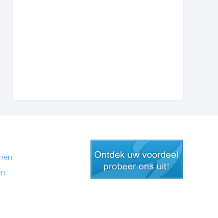
men
en
gratis lid worden