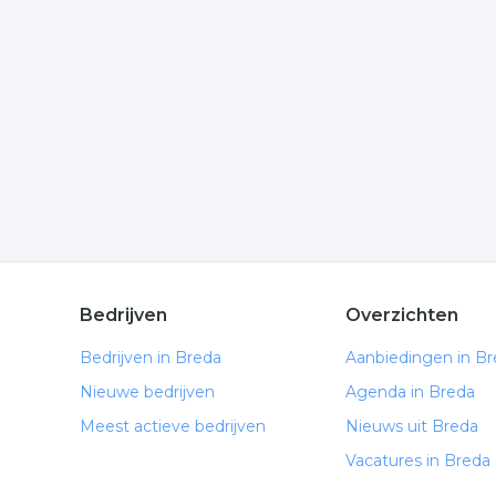
Wilt u meer weten over sport winkels in de regio
komen of hoe u contact kunt opnemen. De volgende 
Meer bedrijven in Breda
Wij vonden meer informatie over hardloopwinkel. 
rubriek:
hardloop
sport winkel
sport winkels
.
Bedrijven
Overzichten
Bedrijven in Breda
Aanbiedingen in B
Nieuwe bedrijven
Agenda in Breda
Meest actieve bedrijven
Nieuws uit Breda
Vacatures in Breda