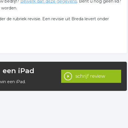
w bedrijf?
Bewerk dan deze gegevens
. Bent u nog geen lid?
d worden.
de rubriek revisie. Een revisie uit Breda levert onder
n een iPad
schrijf review
win een iPad.