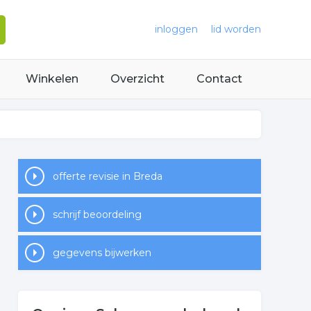
inloggen
lid worden
Winkelen
Overzicht
Contact
offerte revisie in Breda
schrijf beoordeling
gegevens bijwerken