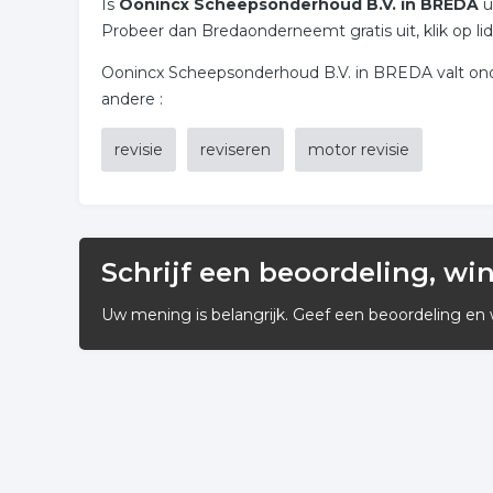
Is
Oonincx Scheepsonderhoud B.V. in BREDA
u
Probeer dan Bredaonderneemt gratis uit, klik op li
Oonincx Scheepsonderhoud B.V. in BREDA valt onder 
andere :
revisie
reviseren
motor revisie
Schrijf een beoordeling, wi
Uw mening is belangrijk. Geef een beoordeling en 