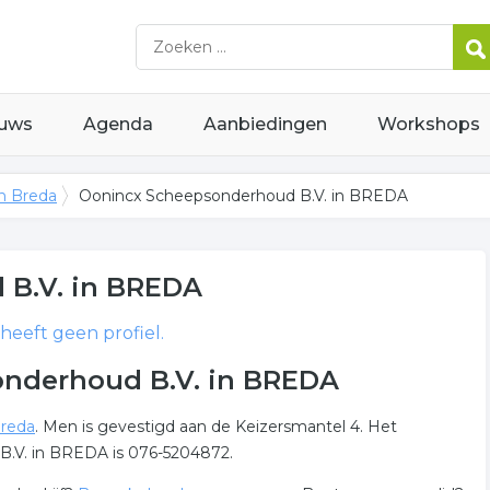
uws
Agenda
Aanbiedingen
Workshops
in Breda
Oonincx Scheepsonderhoud B.V. in BREDA
 B.V.
in BREDA
eeft geen profiel.
nderhoud B.V. in BREDA
Breda
. Men is gevestigd aan de Keizersmantel 4. Het
.V. in BREDA is 076-5204872.